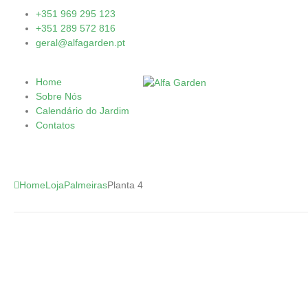
+351 969 295 123
+351 289 572 816
geral@alfagarden.pt
Home
Sobre Nós
Calendário do Jardim
Contatos
Home
Loja
Palmeiras
Planta 4