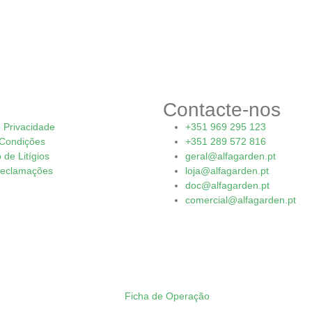
Contacte-nos
e Privacidade
+351 969 295 123
Condições
+351 289 572 816
de Litígios
geral@alfagarden.pt
Reclamações
loja@alfagarden.pt
doc@alfagarden.pt
comercial@alfagarden.pt
Ficha de Operação